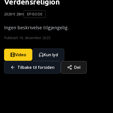
Verdensreligion
2026
1t 28m
EPISODE
Ingen beskrivelse tilgjengelig.
Publisert
16. desember 2025
Video
Kun lyd
Tilbake til forsiden
Del