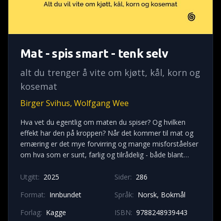
Mat - spis smart - tenk selv
alt du trenger å vite om kjøtt, kål, korn og
kosemat
Birger Svihus, Wolfgang Wee
Hva vet du egentlig om maten du spiser? Og hvilken
effekt har den på kroppen? Når det kommer til mat og
ernæring er det mye forvirring og mange misforståelser
om hva som er sunt, farlig og tilrådelig - både blant
forbrukere, i mediene og til og med i enkelte fagmiljøer.
Birger Svihus og Wolfgang Wee tar i denne
Utgitt:
2025
Sider:
286
engasjerende boka et oppgjør med etablerte myter, og
Format:
Innbundet
Språk:
Norsk, Bokmål
motiverer deg samtidig til å gjøre endringer i ditt eget
kosthold. Boka er basert på den populære serien Mat &
Forlag:
Kagge
ISBN:
9788248939443
ernæring i podkasten Wolfgang Wee Uncut og gir en