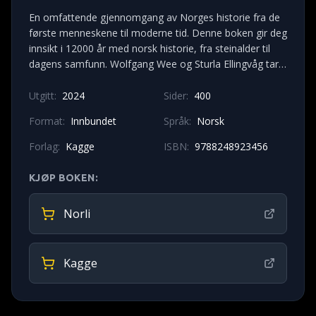
En omfattende gjennomgang av Norges historie fra de
første menneskene til moderne tid. Denne boken gir deg
innsikt i 12000 år med norsk historie, fra steinalder til
dagens samfunn. Wolfgang Wee og Sturla Ellingvåg tar
deg med på en fascinerende reise gjennom norsk
historie.
Utgitt:
2024
Sider:
400
Format:
Innbundet
Språk:
Norsk
Forlag:
Kagge
ISBN:
9788248923456
KJØP BOKEN:
Norli
Kagge