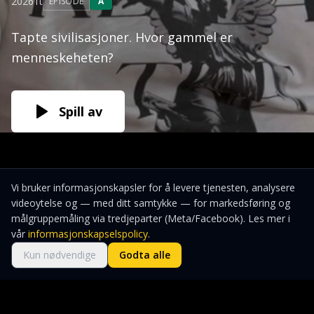
2026
1t
EPISODE
A
Tapte sivilisasjoner. Hvor gammel er
menneskeheten?
Spill av
Vi bruker informasjonskapsler for å levere tjenesten, analysere
videoytelse og — med ditt samtykke — for markedsføring og
Nytt på WTV
NY
målgruppemåling via tredjeparter (Meta/Facebook). Les mer i
NY
GRATIS
NY
vår
informasjonskapselspolicy
.
Kun nødvendige
Godta alle
Serier