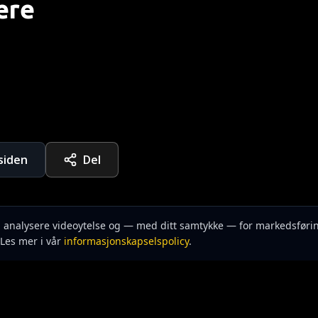
ære
rsiden
Del
n, analysere videoytelse og — med ditt samtykke — for markedsføri
Les mer i vår
informasjonskapselspolicy
.