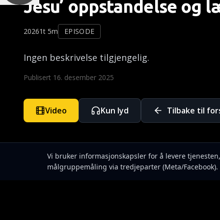
Jesu’ oppstandelse og l
2026
1t 5m
EPISODE
Ingen beskrivelse tilgjengelig.
Publisert
16. desember 2025
Video
Kun lyd
Tilbake til fo
Vi bruker informasjonskapsler for å levere tjeneste
målgruppemåling via tredjeparter (Meta/Facebook). 