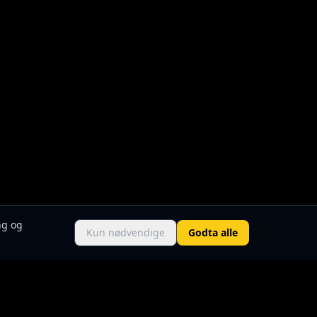
ng og
Kun nødvendige
Godta alle