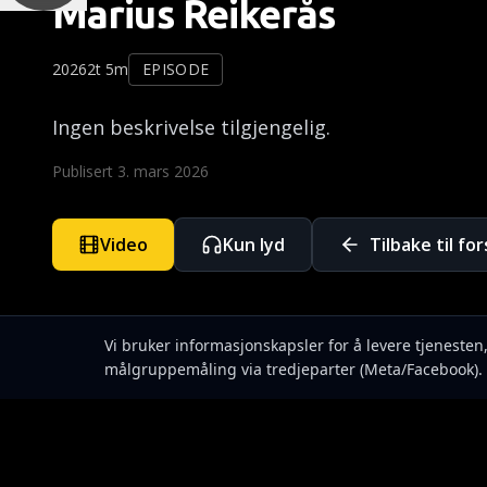
Marius Reikerås
2026
2t 5m
EPISODE
Ingen beskrivelse tilgjengelig.
Publisert
3. mars 2026
Video
Kun lyd
Tilbake til fo
Vi bruker informasjonskapsler for å levere tjeneste
målgruppemåling via tredjeparter (Meta/Facebook). 