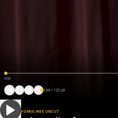
0:00
0:00
/
125:26
WOLFGANG WEE UNCUT