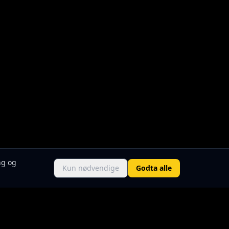
ng og
Kun nødvendige
Godta alle