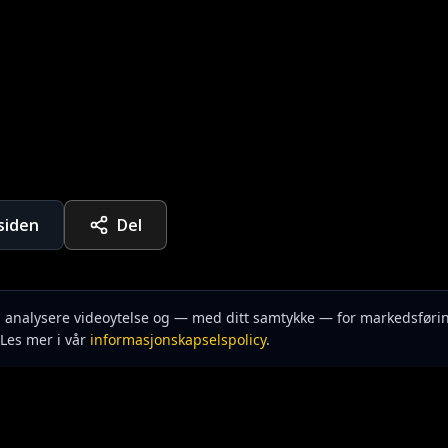
rsiden
Del
n, analysere videoytelse og — med ditt samtykke — for markedsføri
Les mer i vår
informasjonskapselspolicy
.