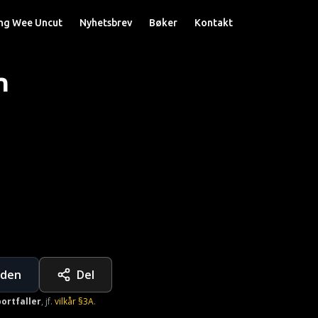
ng Wee Uncut
Nyhetsbrev
Bøker
Kontakt
n
siden
Del
ortfaller
,
jf.
vilkår §3A
.