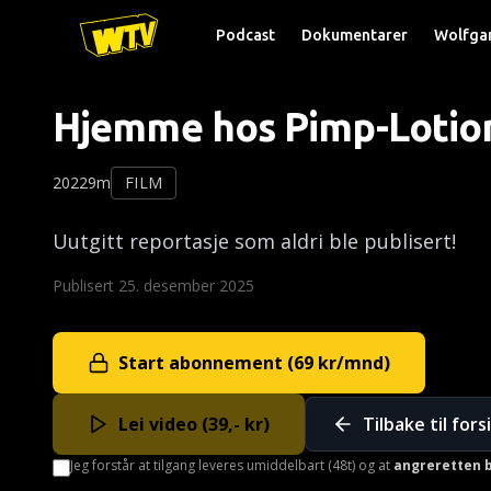
Podcast
Dokumentarer
Wolfga
Hjemme hos Pimp-Lotio
2022
9m
FILM
Uutgitt reportasje som aldri ble publisert!
Publisert
25. desember 2025
Start abonnement (69 kr/mnd)
Lei video (
39
,- kr)
Tilbake til for
Jeg forstår at tilgang leveres umiddelbart (48t) og at
angreretten b