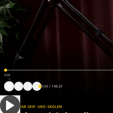
0:00
0:00
/
148:29
CASPAR SEIP: URO-SKOLEN