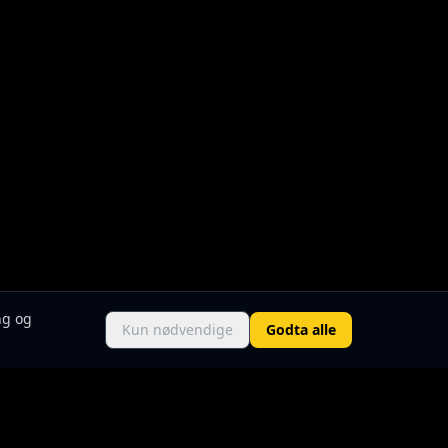
ng og
Kun nødvendige
Godta alle