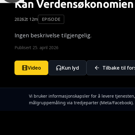
Kan Verdensøkonomien 
2026
2t 12m
EPISODE
Ingen beskrivelse tilgjengelig.
Publisert
25. april 2026
Video
Kun lyd
Tilbake til fo
Vi bruker informasjonskapsler for å levere tjeneste
målgruppemåling via tredjeparter (Meta/Facebook). 