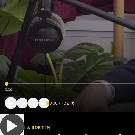
0:00
0:00
/
132:16
TOJE & BORTEN