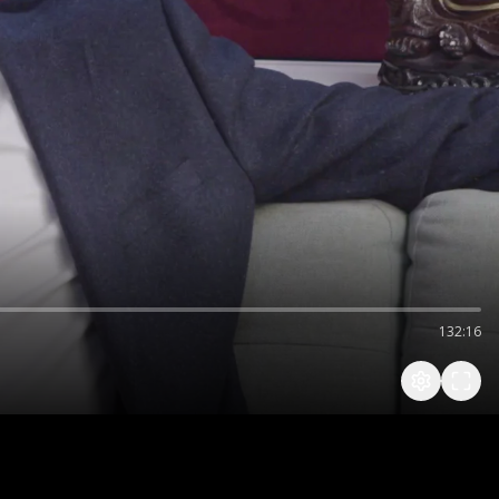
132:16